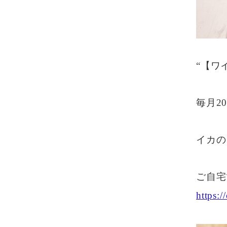
“【ワ
毎月2
イカの
ご自宅
https:/